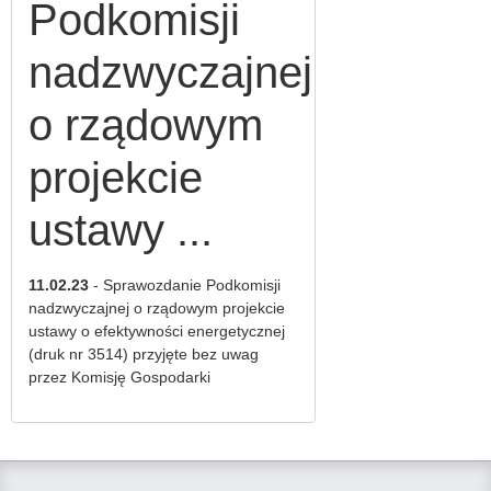
Podkomisji
2011
dokumenty
2021
Uchwały
nadzwyczajnej
2012
Wybrane
dokumenty
o rządowym
Uchwały
2020
2013
projekcie
Wybrane
Uchwały
dokumenty
ustawy ...
2014
2019
Uchwały
Wybrane
11.02.23
- Sprawozdanie Podkomisji
2015
dokumenty
nadzwyczajnej o rządowym projekcie
2018
ustawy o efektywności energetycznej
Uchwały
(druk nr 3514) przyjęte bez uwag
2016
Wybrane
przez Komisję Gospodarki
dokumenty
Uchwały
2017
2017
Wybrane
Uchwały
dokumenty