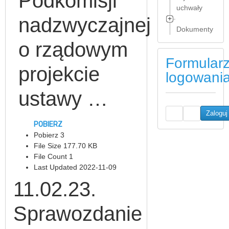
Podkomisji
uchwały
nadzwyczajnej
Dokumenty
Uchwały
2025
o rządowym
Wybrane
Formular
Uchwały
dokumenty
projekcie
2006
2025
logowani
ustawy …
Uchwały
Wybrane
2007
dokumenty
2024
POBIERZ
Uchwały
Pobierz
3
2008
Wybrane
File Size
177.70 KB
dokumenty
File Count
1
Uchwały
2023
Last Updated
2022-11-09
2009
Wybrane
11.02.23.
Uchwały
dokumenty
2010
2022
Sprawozdanie
Uchwały
Wybrane