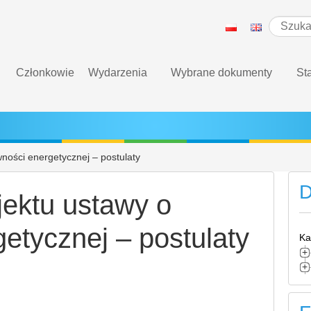
Członkowie
Wydarzenia
Wybrane dokumenty
St
ności energetycznej – postulaty
D
ektu ustawy o
etycznej – postulaty
Ka