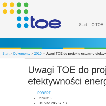
Start
O TOE
Start
>
Dokumenty
>
2010
>
Uwagi TOE do projektu ustawy o efektyw
Uwagi TOE do proj
efektywności energ
POBIERZ
Pobierz
6
File Size
285.57 KB