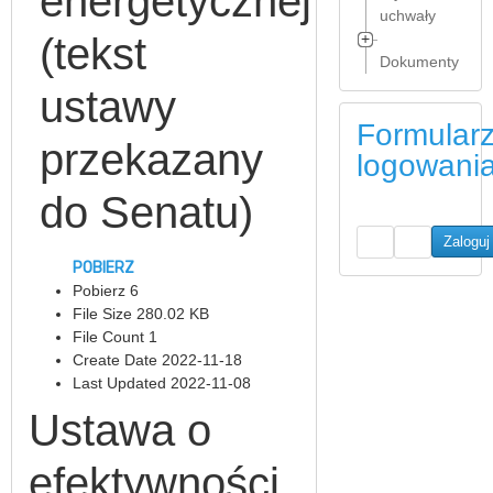
energetycznej
uchwały
(tekst
Dokumenty
Uchwały
2025
ustawy
Wybrane
Formular
Uchwały
dokumenty
przekazany
2006
2025
logowani
do Senatu)
Uchwały
Wybrane
2007
dokumenty
2024
POBIERZ
Uchwały
Pobierz
6
2008
Wybrane
File Size
280.02 KB
dokumenty
File Count
1
Uchwały
2023
Create Date
2022-11-18
2009
Last Updated
2022-11-08
Wybrane
Uchwały
dokumenty
Ustawa o
2010
2022
efektywności
Uchwały
Wybrane