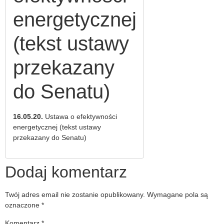
2011
dokumenty
energetycznej
2021
Uchwały
2012
Wybrane
(tekst ustawy
dokumenty
Uchwały
2020
przekazany
2013
Wybrane
do Senatu)
Uchwały
dokumenty
2014
2019
16.05.20.
Ustawa o efektywności
Uchwały
Wybrane
energetycznej (tekst ustawy
2015
dokumenty
przekazany do Senatu)
2018
Uchwały
2016
Wybrane
Dodaj komentarz
dokumenty
Uchwały
2017
2017
Twój adres email nie zostanie opublikowany.
Wymagane pola są
Wybrane
oznaczone
*
Uchwały
dokumenty
Komentarz
*